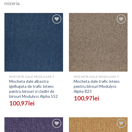
mizeria.
Adaugă
Adaugă
în
în
Wishlist
Wishlist
MOCHETA DALE MODULARA TRAFIC INTENS PENTRU BIROURI - PRETURI
MOCHETA DALE MODULARA TRAFIC INTENS PENTRU BIROURI - PRETURI
Mocheta dale albastra
Mocheta dale trafic intens
ignifugata de trafic intens
pentru birouri Modulyss
pentru birouri si cladiri de
Alpha 823
birouri Modulyss Alpha 552
100,97
lei
100,97
lei