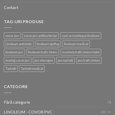
Contact
TAG-URI PRODUSE
covor pvc
covor pvc antibacterian
cum se monteaza linoleum
Linoleum antistatic
linoleum ignifug
linoleum medical
linoleum pvc
linoleum trafic intens
mocheta trafic intens hotel
montaj covor pvc
pvc eterogen
pvc tarkett
pvc trafic intens
Tarkett
Tarkett medical
CATEGORII
Fără categorie
(0)
LINOLEUM - COVOR PVC
(61)