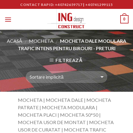
Skip
CONTACT RAPID: +40742659717
|
+40741299115
to
content
0
ACASĂ
MOCHETA
MOCHETA DALE MODULARA
/
/
TRAFIC INTENS PENTRU BIROURI - PRETURI
FILTREAZĂ
MOCHETA | MOCHETA DALE | MOCHETA
PATRATE | MOCHETA MODULARA |
MOCHETA PLACI | MOCHETA 50*50 |
MOCHETA USOR DE MONTAT | MOCHETA
USOR DE CURATAT | MOCHETA TRAFIC