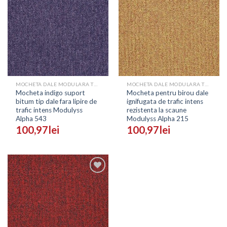
Adaugă
Adaugă
în
în
Wishlist
Wishlist
MOCHETA DALE MODULARA TRAFIC INTENS PENTRU BIROURI - PRETURI
MOCHETA DALE MODULARA TRAFIC INTENS PENTRU BIROURI - PRETURI
Mocheta indigo suport
Mocheta pentru birou dale
bitum tip dale fara lipire de
ignifugata de trafic intens
trafic intens Modulyss
rezistenta la scaune
Alpha 543
Modulyss Alpha 215
100,97
lei
100,97
lei
Adaugă
în
Wishlist