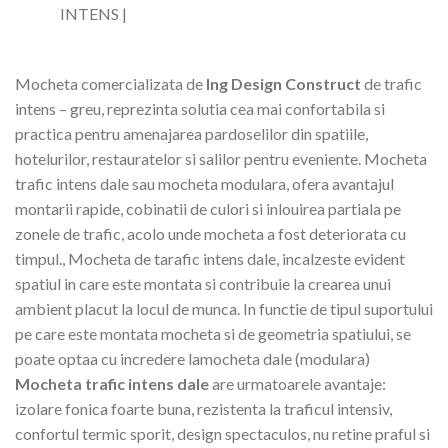
INTENS |
M
ocheta comercializata de
Ing Design Construct
de trafic
intens – greu, reprezinta solutia cea mai confortabila si
practica pentru amenajarea pardoselilor din spatiile,
hotelurilor, restauratelor si salilor pentru eveniente. Mocheta
trafic intens dale sau mocheta modulara, ofera avantajul
montarii rapide, cobinatii de culori si inlouirea partiala pe
zonele de trafic, acolo unde mocheta a fost deteriorata cu
timpul., Mocheta de tarafic intens dale, incalzeste evident
spatiul in care este montata si contribuie la crearea unui
ambient placut la locul de munca. In functie de tipul suportului
pe care este montata mocheta si de geometria spatiului, se
poate optaa cu incredere lamocheta dale (modulara)
Mocheta trafic intens dale
are urmatoarele avantaje:
izolare fonica foarte buna, rezistenta la traficul intensiv,
confortul termic sporit, design spectaculos, nu retine praful si