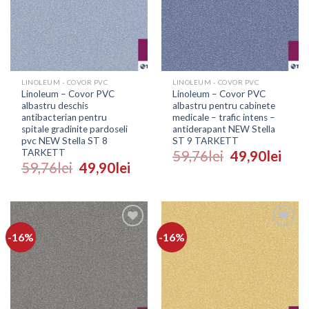
LINOLEUM - COVOR PVC
LINOLEUM - COVOR PVC
Linoleum – Covor PVC
Linoleum – Covor PVC
albastru deschis
albastru pentru cabinete
antibacterian pentru
medicale – trafic intens –
spitale gradinite pardoseli
antiderapant NEW Stella
pvc NEW Stella ST 8
ST 9 TARKETT
TARKETT
59,76
lei
49,90
lei
59,76
lei
49,90
lei
-16%
-16%
Adaugă
Adaugă
în
în
Wishlist
Wishlist