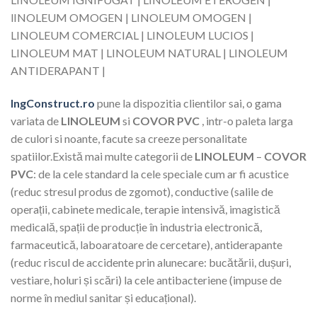
lINOLEUM OMOGEN | LINOLEUM OMOGEN |
LINOLEUM COMERCIAL | LINOLEUM LUCIOS |
LINOLEUM MAT | LINOLEUM NATURAL | LINOLEUM
ANTIDERAPANT |
IngConstruct.ro
pune la dispozitia clientilor sai, o gama
variata de
LINOLEUM
si
COVOR PVC
, intr-o paleta larga
de culori si noante, facute sa creeze personalitate
spatiilor.Există mai multe categorii de
LINOLEUM
–
COVOR
PVC
: de la cele standard la cele speciale cum ar fi acustice
(reduc stresul produs de zgomot), conductive (salile de
operații, cabinete medicale, terapie intensivă, imagistică
medicală, spații de producție în industria electronică,
farmaceutică, laboaratoare de cercetare), antiderapante
(reduc riscul de accidente prin alunecare: bucătării, dușuri,
vestiare, holuri și scări) la cele antibacteriene (impuse de
norme în mediul sanitar și educațional).