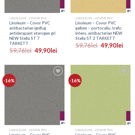
LINOLEUM - COVOR PVC
LINOLEUM - COVOR PVC
Linoleum – Covor PVC
Linoleum – Covor PVC
antibacterian ignifug
galben – portocaliu, trafic
antiderapant eterogen gri
intens, antibacterian NEW
NEW Stella ST 7
Stella ST 2 TARKETT
TARKETT
59,76
lei
49,90
lei
59,76
lei
49,90
lei
-16%
-16%
Adaugă
Adaugă
în
în
Wishlist
Wishlist
LINOLEUM - COVOR PVC
LINOLEUM - COVOR PVC