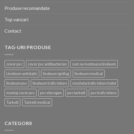
Produse recomandate
Top vanzari
Contact
TAG-URI PRODUSE
covor pvc
covor pvc antibacterian
cum se monteaza linoleum
Linoleum antistatic
linoleum ignifug
linoleum medical
linoleum pvc
linoleum trafic intens
mocheta trafic intens hotel
montaj covor pvc
pvc eterogen
pvc tarkett
pvc trafic intens
Tarkett
Tarkett medical
CATEGORII