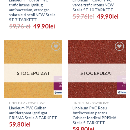
Linoleum – Covor PVC
Linoleum – Covor PVC
trafic intens, ignifug,
verde trafic intens NEW
antibacterian, eterogen,
Stella ST 10 TARKETT
spiatale si scoli NEW Stella
59,76
lei
49,90
lei
ST 7 TARKETT
59,76
lei
49,90
lei
Adaugă
Adaugă
în
în
Wishlist
Wishlist
STOC EPUIZAT
STOC EPUIZAT
LINOLEUM - COVOR PVC
LINOLEUM - COVOR PVC
Linoleum PVC Galben
Linoleum PVC Rosu
antiderapant ignifugat
Antibcterian pentru
PRISMA Stella 3 TARKETT
Cabinet Medical PRISMA
Stella 5 TARKETT
59,80
lei
59,80
lei