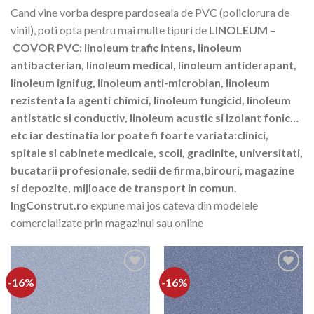
Cand vine vorba despre pardoseala de PVC (policlorura de
vinil), poti opta pentru mai multe tipuri de
LINOLEUM
–
COVOR PVC
:
linoleum trafic intens, linoleum
antibacterian, linoleum medical, linoleum antiderapant,
linoleum ignifug, linoleum anti-microbian, linoleum
rezistenta la agenti chimici, linoleum fungicid, linoleum
antistatic si conductiv, linoleum acustic si izolant fonic…
etc iar destinatia lor poate fi foarte variata:clinici,
spitale si cabinete medicale, scoli, gradinite, universitati,
bucatarii profesionale, sedii de firma,birouri, magazine
si depozite, mijloace de transport in comun.
IngConstrut.ro
expune mai jos cateva din modelele
comercializate prin magazinul sau online
-16%
-16%
Adaugă
Adaugă
în
în
Wishlist
Wishlist