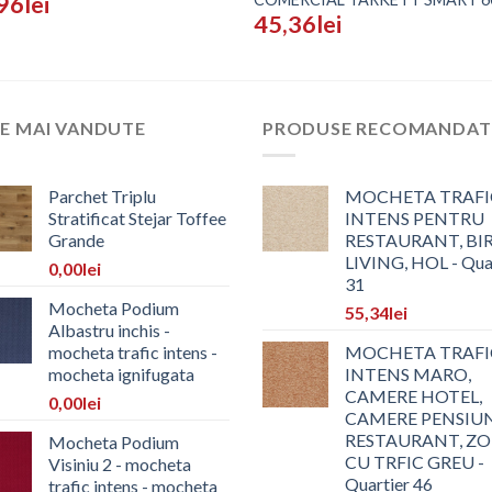
96
lei
45,36
lei
E MAI VANDUTE
PRODUSE RECOMANDAT
Parchet Triplu
MOCHETA TRAFI
Stratificat Stejar Toffee
INTENS PENTRU
Grande
RESTAURANT, BI
LIVING, HOL - Qua
0,00
lei
31
Mocheta Podium
55,34
lei
Albastru inchis -
mocheta trafic intens -
MOCHETA TRAFI
mocheta ignifugata
INTENS MARO,
CAMERE HOTEL,
0,00
lei
CAMERE PENSIUN
RESTAURANT, Z
Mocheta Podium
CU TRFIC GREU -
Visiniu 2 - mocheta
Quartier 46
trafic intens - mocheta