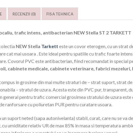
E
RECENZII (0)
FISA TEHNICA
caliu, trafic intens, antibacterian NEW Stella ST 2 TARKETT
colectia
NEW Stella
Tarkett
este un covor eterogen, cu un strat 
 cat mai usoara . Este ideal pentru spatiile cu trafic foarte intens p
e. Covorul PVC este antibacterian, fiind recomandat in special pen
scoli, cabinete medicale, cabinete veterinare, fabrici mezeluri,
pus in grosime din mai multe straturi de – strat suport, strat de st
donabila – stratul de uzura. Acesta este din PVC pur, transparent, d
. In general pentru trafic comercial grosimea stratului de uzura es
de ranforsare cu poliuretan PUR pentru curatare usoara.
un suport neted (sapa autonivelanta) stabil, curat, care nu se va de
erior, cu umiditate relativ UR de max 85% in masa si temperatura am
zona inferioara a suportului se va incorpora bariera vapori.