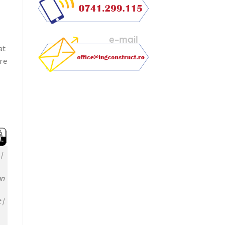
at
are
|
an
 |