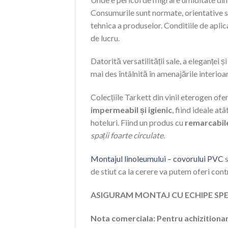
Consumurile sunt normate, orientative si
tehnica a produselor. Conditiile de aplica
de lucru.
Datorită versatilității sale, a eleganței
mai des întâlnită în amenajările interioa
Colecțiile Tarkett din vinil eterogen ofe
impermeabil și igienic
, fiind ideale a
hoteluri. Fiind un produs cu
remarcabile
spații foarte circulate.
Montajul linoleumului – covorului PVC
s
de stiut ca la cerere va putem oferi con
ASIGURAM MONTAJ CU ECHIPE SPE
Nota comerciala: Pentru achizitionar