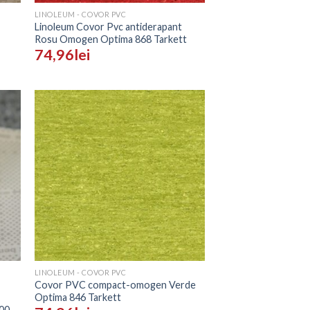
LINOLEUM - COVOR PVC
Linoleum Covor Pvc antiderapant
Rosu Omogen Optima 868 Tarkett
74,96
lei
gă
Adaugă
în
ist
Wishlist
+
LINOLEUM - COVOR PVC
Covor PVC compact-omogen Verde
Optima 846 Tarkett
00