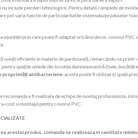
 nu include pierderi tehnologice. Pentru detalii complete de montaj 
re pot varia functie de particularitatile sistemului/produselor folosi
 și a ușurinței prin care poate fi adaptat oricărui decor, covorul PVC
re.
ră soluții eficiente în materie de pardoseală, remarcându-se printr-
tât pentru spațiile umede din locuința dumneavoastră (baie, bucătărie
 proprietăți antibacteriene
, acesta poate fi utilizat și spații pr
e recomanda a fi realizata de echipe de montaj profesioniste, intru
tra-cost si montajul pentru covorul PVC.
CIALIZATE
ea acestui produs, comanda se realizeaza in cantitate minim