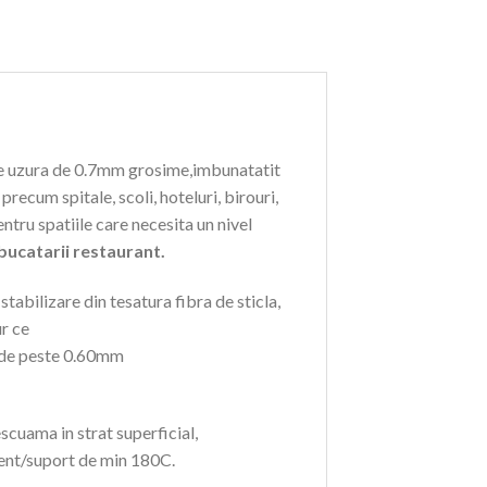
de uzura de 0.7mm grosime,imbunatatit
recum spitale, scoli, hoteluri, birouri,
tru spatiile care necesita un nivel
 bucatarii restaurant.
abilizare din tesatura fibra de sticla,
ur ce
te de peste 0.60mm
scuama in strat superficial,
bient/suport de min 180C.