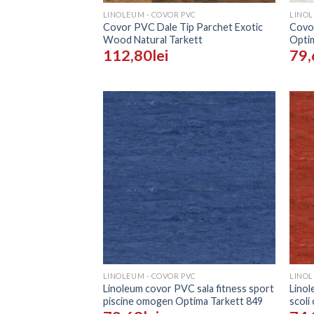
LINOLEUM - COVOR PVC
LINOL
Covor PVC Dale Tip Parchet Exotic
Covor
Wood Natural Tarkett
Optim
112,80
lei
79,
Adaugă
în
Wishlist
+
+
LINOLEUM - COVOR PVC
LINOL
Linoleum covor PVC sala fitness sport
Linol
piscine omogen Optima Tarkett 849
scoli