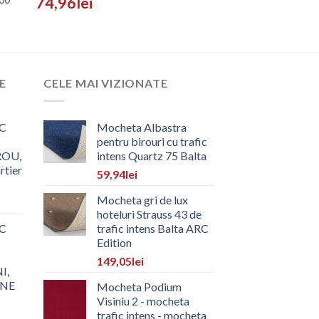
74,96
lei
E
CELE MAI VIZIONATE
C
Mocheta Albastra
pentru birouri cu trafic
ROU,
intens Quartz 75 Balta
rtier
59,94
lei
Mocheta gri de lux
hoteluri Strauss 43 de
C
trafic intens Balta ARC
Edition
149,05
lei
I,
ONE
Mocheta Podium
Visiniu 2 - mocheta
trafic intens - mocheta