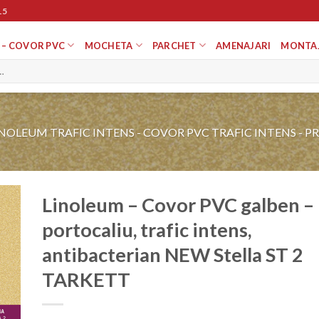
15
 – COVOR PVC
MOCHETA
PARCHET
AMENAJARI
MONTA
INOLEUM TRAFIC INTENS - COVOR PVC TRAFIC INTENS - P
Linoleum – Covor PVC galben –
portocaliu, trafic intens,
gă
antibacterian NEW Stella ST 2
ist
TARKETT