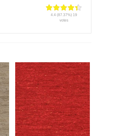
4.4
(87.37%)
19
votes
gă
Adaugă
în
ist
Wishlist
+