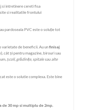
si intretinere cereti fisa
te si realitatile frontului
 sau pardoseala PVC este o soluție tot
o varietate de beneficii. Au un
finisaj
), cât și pentru magazine, birouri sau
ecum,
școli, grădinițe, spitale sau alte
cat este o solutie complexa. Este bine
a de 30 mp si multiplu de 2mp.