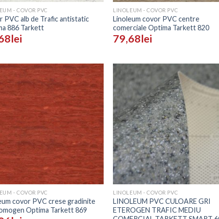
EUM - COVOR PVC
LINOLEUM - COVOR PVC
 PVC alb de Trafic antistatic
Linoleum covor PVC centre
a 886 Tarkett
comerciale Optima Tarkett 820
68
lei
79,68
lei
Adaugă
Adau
în
în
Wishlist
Wishl
+
EUM - COVOR PVC
LINOLEUM - COVOR PVC
eum covor PVC crese gradinite
LINOLEUM PVC CULOARE GRI
 omogen Optima Tarkett 869
ETEROGEN TRAFIC MEDIU
COMERCIAL TARKETT SMART 6