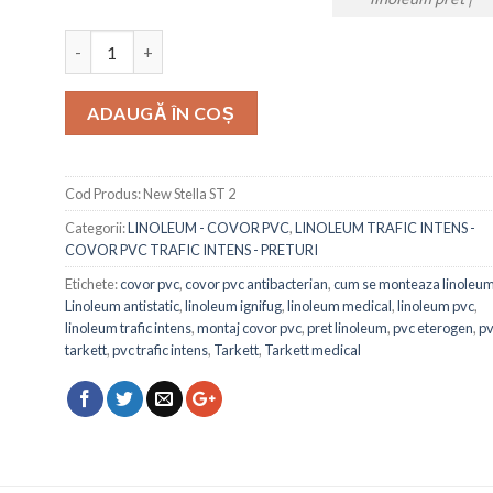
Cantitate
ADAUGĂ ÎN COȘ
Cod Produs:
New Stella ST 2
Categorii:
LINOLEUM - COVOR PVC
,
LINOLEUM TRAFIC INTENS -
COVOR PVC TRAFIC INTENS - PRETURI
Etichete:
covor pvc
,
covor pvc antibacterian
,
cum se monteaza linoleu
Linoleum antistatic
,
linoleum ignifug
,
linoleum medical
,
linoleum pvc
,
linoleum trafic intens
,
montaj covor pvc
,
pret linoleum
,
pvc eterogen
,
p
tarkett
,
pvc trafic intens
,
Tarkett
,
Tarkett medical