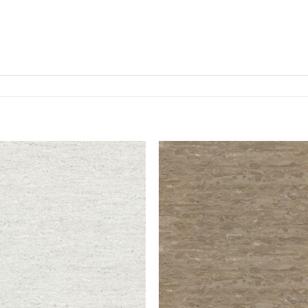
Adaugă
Adau
în
în
Wishlist
Wishl
+