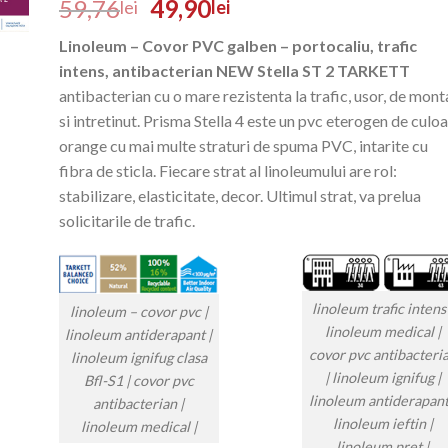
59,76
49,90
lei
lei
Linoleum – Covor PVC galben – portocaliu, trafic
intens, antibacterian NEW Stella ST 2 TARKETT
antibacterian cu o mare rezistenta la trafic, usor, de mont
si intretinut. Prisma Stella 4 este un pvc eterogen de culo
orange cu mai multe straturi de spuma PVC, intarite cu
fibra de sticla. Fiecare strat al linoleumului are rol:
stabilizare, elasticitate, decor. Ultimul strat, va prelua
solicitarile de trafic.
linoleum trafic intens 
linoleum – covor pvc |
linoleum medical |
linoleum antiderapant |
covor pvc antibacteri
linoleum ignifug clasa
| linoleum ignifug |
Bfl-S1 | covor pvc
linoleum antiderapant
antibacterian |
linoleum ieftin |
linoleum medical |
linoleum pret |