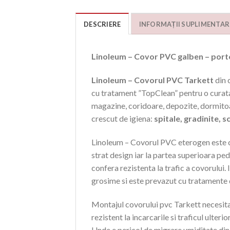
DESCRIERE
INFORMAȚII SUPLIMENTAR
Linoleum – Covor PVC galben – porto
Linoleum – Covorul PVC Tarkett
din 
cu tratament ”TopClean” pentru o curatare
magazine, coridoare, depozite, dormitoar
crescut de igiena:
spitale, gradinite, 
Linoleum – Covorul PVC eterogen este com
strat design iar la partea superioara pe
confera rezistenta la trafic a covorului
grosime si este prevazut cu tratamente 
Montajul covorului pvc Tarkett necesita 
rezistent la incarcarile si traficul ult
Unde e pericol de migrare umiditate din 