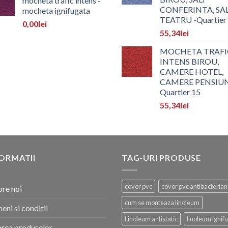
mocheta trafic intens -
CONFERINTA, SA
mocheta ignifugata
TEATRU -Quartier
0,00
lei
55,34
lei
MOCHETA TRAFI
INTENS BIROU,
CAMERE HOTEL,
CAMERE PENSIU
Quartier 15
55,34
lei
ORMATII
TAG-URI PRODUSE
covor pvc
covor pvc antibacterian
re noi
cum se monteaza linoleum
eni si conditii
Linoleum antistatic
linoleum ignif
area produselor