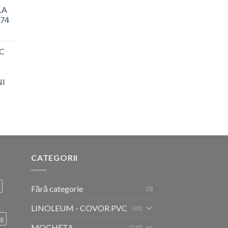
LA
 74
C
NI
CATEGORII
Fără categorie
(0)
LINOLEUM - COVOR PVC
(61)
ug
MOCHETA
(132)