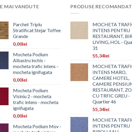
E MAI VANDUTE
PRODUSE RECOMANDAT
Parchet Triplu
MOCHETA TRAFI
Stratificat Stejar Toffee
INTENS PENTRU
Grande
RESTAURANT, BI
LIVING, HOL - Qua
0,00
lei
31
Mocheta Podium
55,34
lei
Albastru inchis -
mocheta trafic intens -
MOCHETA TRAFI
mocheta ignifugata
INTENS MARO,
CAMERE HOTEL,
0,00
lei
CAMERE PENSIUN
RESTAURANT, Z
Mocheta Podium
CU TRFIC GREU -
Visiniu 2 - mocheta
Quartier 46
trafic intens - mocheta
ignifugata
55,34
lei
0,00
lei
MOCHETA TRAFI
INTENS PENTRU
Mocheta Podium Mov -
BIROU, SALI