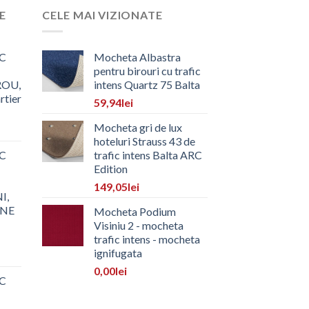
E
CELE MAI VIZIONATE
C
Mocheta Albastra
pentru birouri cu trafic
ROU,
intens Quartz 75 Balta
rtier
59,94
lei
Mocheta gri de lux
hoteluri Strauss 43 de
C
trafic intens Balta ARC
Edition
149,05
lei
I,
ONE
Mocheta Podium
Visiniu 2 - mocheta
trafic intens - mocheta
ignifugata
0,00
lei
C