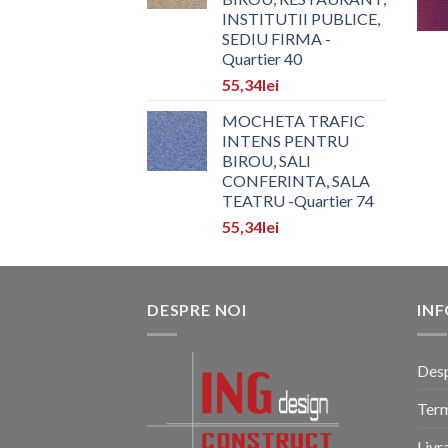
INSTITUTII PUBLICE,
SEDIU FIRMA -
Quartier 40
55,34
lei
MOCHETA TRAFIC
INTENS PENTRU
BIROU, SALI
CONFERINTA, SALA
TEATRU -Quartier 74
55,34
lei
DESPRE NOI
INF
Desp
Term
Livr