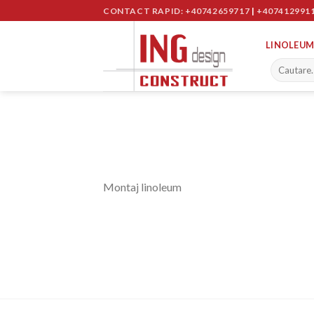
Skip
CONTACT RAPID: +40742659717
|
+407412991
to
content
LINOLEUM
Montaj linoleum