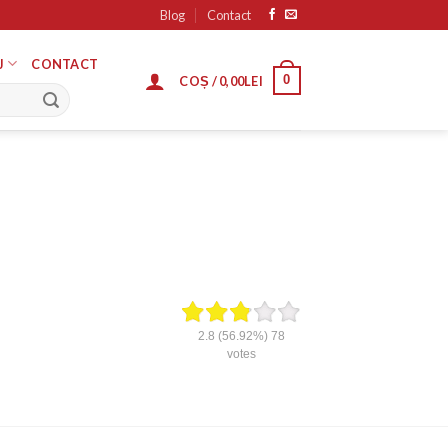
Blog
Contact
J
CONTACT
0
COȘ /
0,00
LEI
2.8
(56.92%)
78
votes