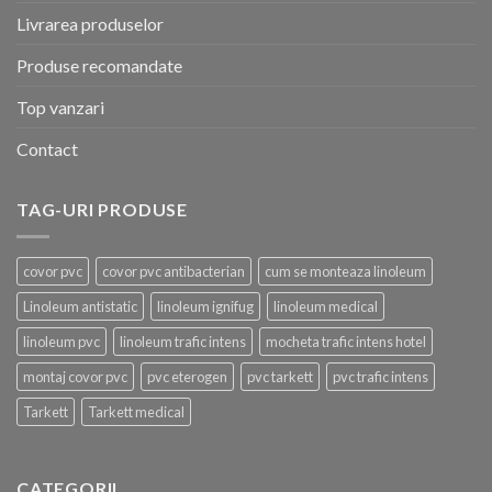
Livrarea produselor
Produse recomandate
Top vanzari
Contact
TAG-URI PRODUSE
covor pvc
covor pvc antibacterian
cum se monteaza linoleum
Linoleum antistatic
linoleum ignifug
linoleum medical
linoleum pvc
linoleum trafic intens
mocheta trafic intens hotel
montaj covor pvc
pvc eterogen
pvc tarkett
pvc trafic intens
Tarkett
Tarkett medical
CATEGORII