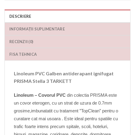
DESCRIERE
INFORMAȚII SUPLIMENTARE
RECENZII (0)
FISA TEHNICA
Linoleum PVC Galben antiderapant ignifugat
PRISMA Stella 3 TARKETT
Linoleum – Covorul PVC
din colectia PRISMA este
un covor eterogen, cu un strat de uzura de 0.7mm
grosime,imbunatatit cu tratament ”TopClean” pentru o
curatare cat mai usoara . Este ideal pentru spatiile cu
trafic foarte intens precum spitale, scoli, hoteluri,
birouri, magazine, coridoare, depozite, dormitoare.