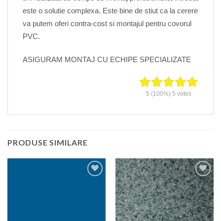
este o solutie complexa. Este bine de stiut ca la cerere
va putem oferi contra-cost si montajul pentru covorul
PVC.
ASIGURAM MONTAJ CU ECHIPE SPECIALIZATE
5
(100%)
5
votes
PRODUSE SIMILARE
Adaugă
Adaugă
în
în
Wishlist
Wishlist