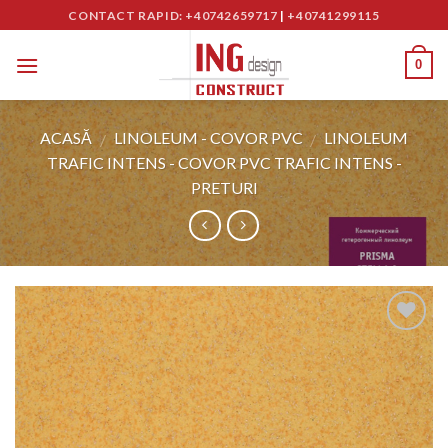
Skip
CONTACT RAPID: +40742659717
|
+40741299115
to
content
0
ACASĂ
LINOLEUM - COVOR PVC
LINOLEUM
/
/
TRAFIC INTENS - COVOR PVC TRAFIC INTENS -
PRETURI
Adaugă
în
Wishlist