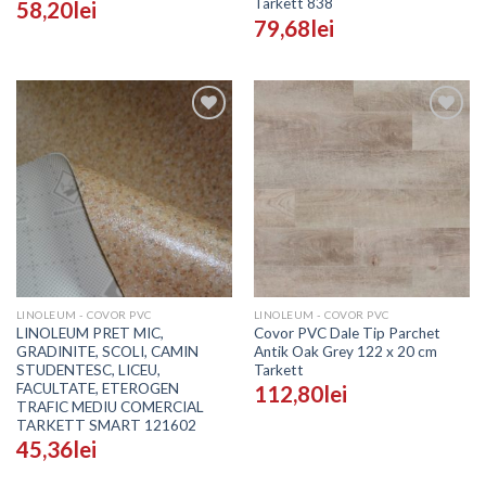
Tarkett 838
58,20
lei
79,68
lei
Adaugă
Adaugă
în
în
Wishlist
Wishlist
LINOLEUM - COVOR PVC
LINOLEUM - COVOR PVC
LINOLEUM PRET MIC,
Covor PVC Dale Tip Parchet
GRADINITE, SCOLI, CAMIN
Antik Oak Grey 122 x 20 cm
STUDENTESC, LICEU,
Tarkett
FACULTATE, ETEROGEN
112,80
lei
TRAFIC MEDIU COMERCIAL
TARKETT SMART 121602
45,36
lei