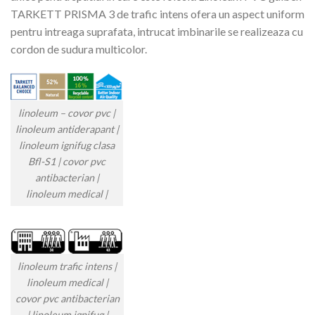
TARKETT PRISMA 3 de trafic intens ofera un aspect uniform
pentru intreaga suprafata, intrucat imbinarile se realizeaza cu
cordon de sudura multicolor.
linoleum – covor pvc |
linoleum antiderapant |
linoleum ignifug clasa
Bfl-S1 | covor pvc
antibacterian |
linoleum medical |
linoleum trafic intens |
linoleum medical |
covor pvc antibacterian
| linoleum ignifug |