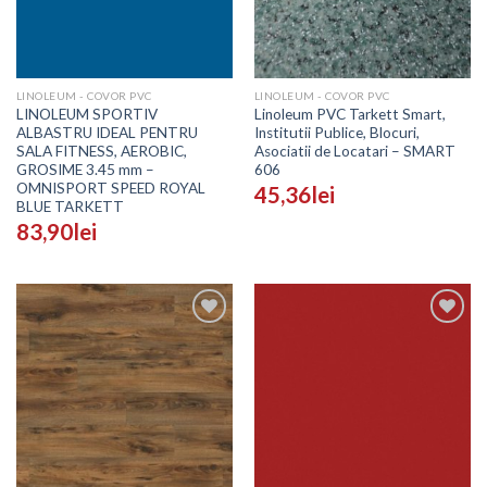
LINOLEUM - COVOR PVC
LINOLEUM - COVOR PVC
LINOLEUM SPORTIV
Linoleum PVC Tarkett Smart,
ALBASTRU IDEAL PENTRU
Institutii Publice, Blocuri,
SALA FITNESS, AEROBIC,
Asociatii de Locatari – SMART
GROSIME 3.45 mm –
606
OMNISPORT SPEED ROYAL
45,36
lei
BLUE TARKETT
83,90
lei
Adaugă
Adaugă
în
în
Wishlist
Wishlist