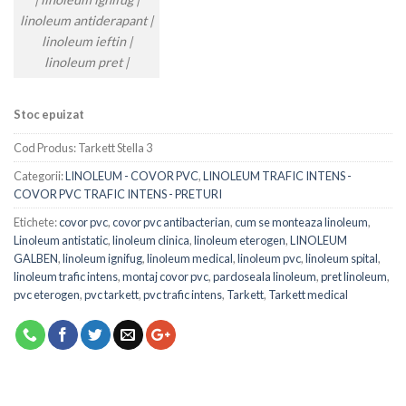
linoleum antiderapant |
linoleum ieftin |
linoleum pret |
Stoc epuizat
Cod Produs:
Tarkett Stella 3
Categorii:
LINOLEUM - COVOR PVC
,
LINOLEUM TRAFIC INTENS -
COVOR PVC TRAFIC INTENS - PRETURI
Etichete:
covor pvc
,
covor pvc antibacterian
,
cum se monteaza linoleum
,
Linoleum antistatic
,
linoleum clinica
,
linoleum eterogen
,
LINOLEUM
GALBEN
,
linoleum ignifug
,
linoleum medical
,
linoleum pvc
,
linoleum spital
,
linoleum trafic intens
,
montaj covor pvc
,
pardoseala linoleum
,
pret linoleum
,
pvc eterogen
,
pvc tarkett
,
pvc trafic intens
,
Tarkett
,
Tarkett medical