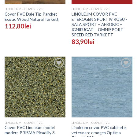
LINOLEUM - COVOR PVC
LINOLEUM - COVOR PVC
Covor PVC Dale Tip Parchet
LINOLEUM COVOR PVC
Exotic Wood Natural Tarkett
ETEROGEN SPORTIV ROSU -
SALA SPORT – AEROBIC –
112,80
lei
IGNIFUGAT – OMNISPORT
SPEED RED TARKETT
83,90
lei
Adaugă
Adaugă
în
în
Wishlist
Wishlist
LINOLEUM - COVOR PVC
LINOLEUM - COVOR PVC
Covor PVC Linoleum model
Linoleum covor PVC cabinete
modern PRISMA Picadilly 3
veterinare omogen Optima