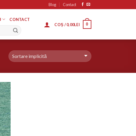
Blog
Contact
J
CONTACT
0
COȘ /
0,00
LEI
ugă
n
list