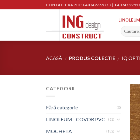
Skip
CONTACT RAPID: +40742659717
|
+407412991
to
content
LINOLEUM
ACASĂ
PRODUS COLECTIE
IQ OP
/
/
CATEGORII
Fără categorie
(0)
LINOLEUM - COVOR PVC
(61)
MOCHETA
(132)