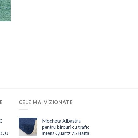
E
CELE MAI VIZIONATE
C
Mocheta Albastra
pentru birouri cu trafic
ROU,
intens Quartz 75 Balta