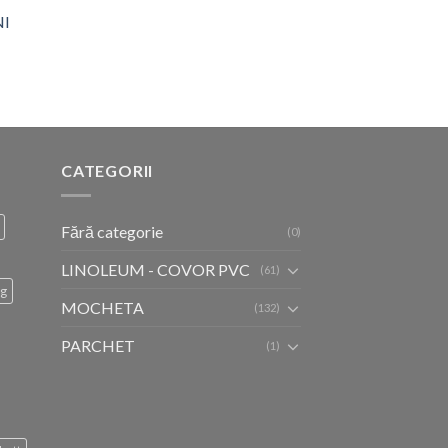
NI
CATEGORII
Fără categorie
(0)
LINOLEUM - COVOR PVC
(61)
ug
MOCHETA
(132)
PARCHET
(1)