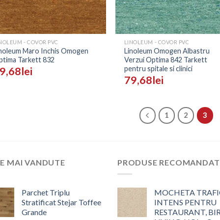
+
NOLEUM - COVOR PVC
LINOLEUM - COVOR PVC
inoleum Maro Inchis Omogen
Linoleum Omogen Albastru
tima Tarkett 832
Verzui Optima 842 Tarkett
pentru spitale si clinici
9,68
lei
79,68
lei
1
2
3
E MAI VANDUTE
PRODUSE RECOMANDAT
Parchet Triplu
MOCHETA TRAFI
Stratificat Stejar Toffee
INTENS PENTRU
Grande
RESTAURANT, BI