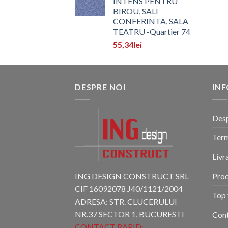
INTENS PENTRU
BIROU, SALI
CONFERINTA, SALA
TEATRU -Quartier 74
55,34
lei
DESPRE NOI
INF
Desp
Term
Livr
ING DESIGN CONSTRUCT SRL
Pro
CIF 16092078 J40/1121/2004
Top 
ADRESA: STR. CLUCERULUI
NR.37 SECTOR 1, BUCURESTI
Con
CONTACT RAPID: