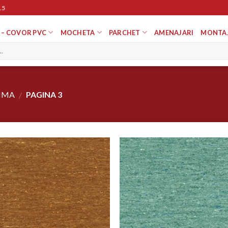
15
 – COVOR PVC
MOCHETA
PARCHET
AMENAJARI
MONTA
TIMA
PAGINA 3
/
Adaugă
Ada
în
î
Wishlist
Wish