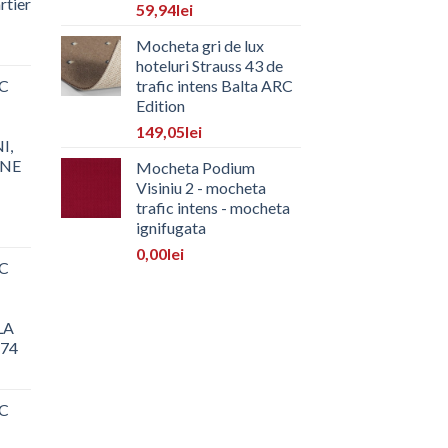
rtier
59,94
lei
Mocheta gri de lux
hoteluri Strauss 43 de
C
trafic intens Balta ARC
Edition
149,05
lei
I,
ONE
Mocheta Podium
Visiniu 2 - mocheta
trafic intens - mocheta
ignifugata
0,00
lei
C
LA
 74
C