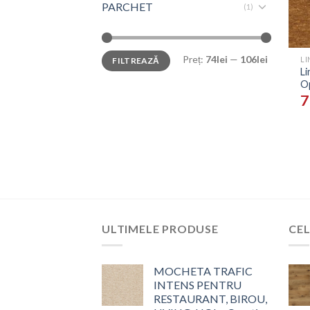
PARCHET
(1)
+
Preț:
74lei
—
106lei
LI
FILTREAZĂ
L
Op
7
ULTIMELE PRODUSE
CEL
MOCHETA TRAFIC
INTENS PENTRU
RESTAURANT, BIROU,