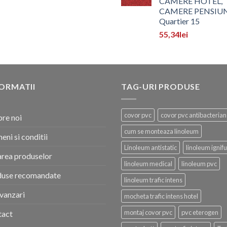
CAMERE HOTEL,
CAMERE PENSIU
Quartier 15
55,34
lei
ORMATII
TAG-URI PRODUSE
covor pvc
covor pvc antibacterian
re noi
cum se monteaza linoleum
eni si conditii
Linoleum antistatic
linoleum ignif
area produselor
linoleum medical
linoleum pvc
duse recomandate
linoleum trafic intens
vanzari
mocheta trafic intens hotel
montaj covor pvc
pvc eterogen
tact