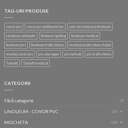
TAG-URI PRODUSE
covor pvc
covor pvc antibacterian
cum se monteaza linoleum
Linoleum antistatic
linoleum ignifug
linoleum medical
linoleum pvc
linoleum trafic intens
mocheta trafic intens hotel
montaj covor pvc
pvc eterogen
pvc tarkett
pvc trafic intens
Tarkett
Tarkett medical
CATEGORII
Fără categorie
(0)
LINOLEUM - COVOR PVC
(61)
MOCHETA
(132)