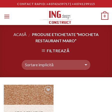
Skip
CONTACT RAPID: +40742659717
|
+40741299115
to
content
0
ACASĂ
PRODUSE ETICHETATE “MOCHETA
/
RESTAURANT MARO”
FILTREAZĂ
Adaugă
în
Wishlist