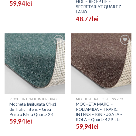
HOL – RECEPTIE –
59,94
lei
SECRETARIAT QUARTZ
LANO
48,77
lei
Adaugă
Adaugă
în
în
Wishlist
Wishlist
MOCHETA TRAFIC INTENS PROFESIONALA - PRETURI
MOCHETA TRAFIC INTENS PROFESIONALA - PRETURI
Mocheta Ignifugata Cfl-s1
MOCHETA MARO –
de Trafic Intens – Greu
POLIAMIDA – TRAFIC
Pentru Birou Quartz 28
INTENS – IGNIFUGATA –
ROLA – Quartz 42 Balta
59,94
lei
59,94
lei