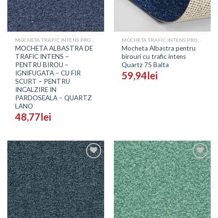
MOCHETA TRAFIC INTENS PROFESIONALA - PRETURI
MOCHETA TRAFIC INTENS PROFESIONALA - PRETURI
MOCHETA ALBASTRA DE
Mocheta Albastra pentru
TRAFIC INTENS –
birouri cu trafic intens
PENTRU BIROU –
Quartz 75 Balta
IGNIFUGATA – CU FIR
59,94
lei
SCURT – PENTRU
INCALZIRE IN
PARDOSEALA – QUARTZ
LANO
48,77
lei
Adaugă
Adaugă
în
în
Wishlist
Wishlist