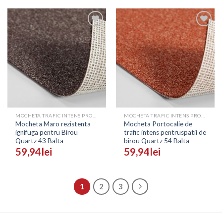
Adaugă
Adaugă
în
în
Wishlist
Wishlist
MOCHETA TRAFIC INTENS PROFESIONALA - PRETURI
MOCHETA TRAFIC INTENS PROFESIONALA - PRETURI
Mocheta Maro rezistenta
Mocheta Portocalie de
ignifuga pentru Birou
trafic intens pentruspatii de
Quartz 43 Balta
birou Quartz 54 Balta
59,94
lei
59,94
lei
1
2
3