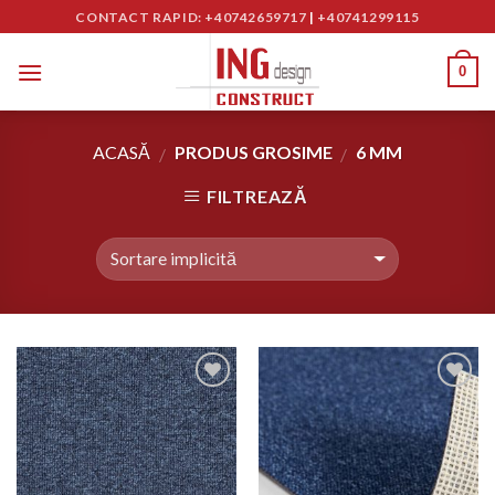
Skip
CONTACT RAPID: +40742659717
|
+40741299115
to
content
0
ACASĂ
PRODUS GROSIME
6 MM
/
/
FILTREAZĂ
Adaugă
Adaugă
în
în
Wishlist
Wishlist