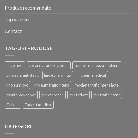
Produse recomandate
Top vanzari
Contact
TAG-URI PRODUSE
covor pvc
covor pvc antibacterian
cum se monteaza linoleum
Linoleum antistatic
linoleum ignifug
linoleum medical
linoleum pvc
linoleum trafic intens
mocheta trafic intens hotel
montaj covor pvc
pvc eterogen
pvc tarkett
pvc trafic intens
Tarkett
Tarkett medical
CATEGORII