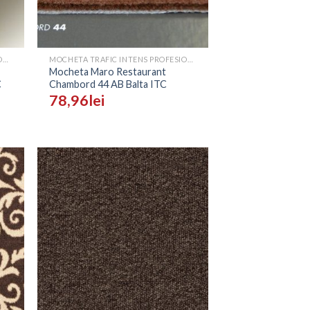
+
MOCHETA TRAFIC INTENS PROFESIONALA - PRETURI
MOCHETA TRAFIC INTENS PROFESIONALA - PRETURI
Mocheta Maro Restaurant
C
Chambord 44 AB Balta ITC
78,96
lei
ugă
Adaugă
n
în
list
Wishlist
+