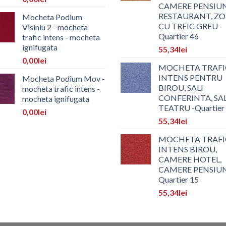
CAMERE PENSIUN
RESTAURANT, Z
Mocheta Podium
CU TRFIC GREU -
Visiniu 2 - mocheta
Quartier 46
trafic intens - mocheta
ignifugata
55,34
lei
0,00
lei
MOCHETA TRAFI
INTENS PENTRU
Mocheta Podium Mov -
BIROU, SALI
mocheta trafic intens -
CONFERINTA, SA
mocheta ignifugata
TEATRU -Quartier
0,00
lei
55,34
lei
MOCHETA TRAFI
INTENS BIROU,
CAMERE HOTEL,
CAMERE PENSIU
Quartier 15
55,34
lei