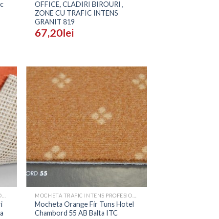
ic
OFFICE, CLADIRI BIROURI ,
ZONE CU TRAFIC INTENS
GRANIT 819
67,20
lei
ugă
Adaugă
n
în
list
Wishlist
+
MOCHETA TRAFIC INTENS PROFESIONALA - PRETURI
MOCHETA TRAFIC INTENS PROFESIONALA - PRETURI
i
Mocheta Orange Fir Tuns Hotel
ta
Chambord 55 AB Balta ITC