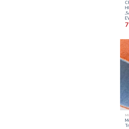
C
H
,S
E
7
+
M
Tr