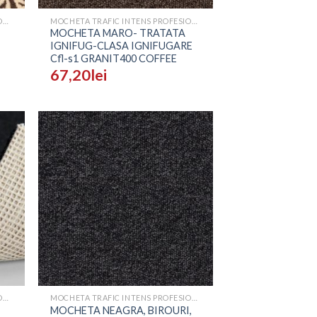
MOCHETA TRAFIC INTENS PROFESIONALA - PRETURI
MOCHETA TRAFIC INTENS PROFESIONALA - PRETURI
MOCHETA MARO- TRATATA
IGNIFUG-CLASA IGNIFUGARE
Cfl-s1 GRANIT400 COFFEE
67,20
lei
ugă
Adaugă
n
în
list
Wishlist
+
MOCHETA TRAFIC INTENS PROFESIONALA - PRETURI
MOCHETA TRAFIC INTENS PROFESIONALA - PRETURI
MOCHETA NEAGRA, BIROURI,