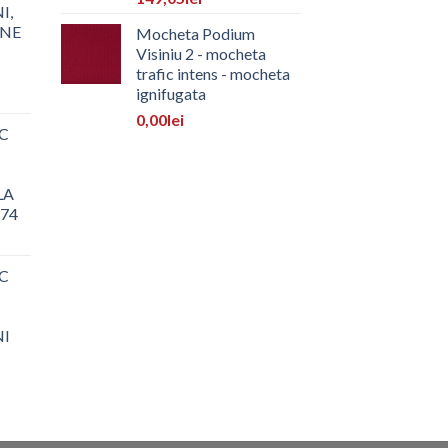
I,
ONE
Mocheta Podium
Visiniu 2 - mocheta
trafic intens - mocheta
ignifugata
0,00
lei
C
LA
 74
C
NI