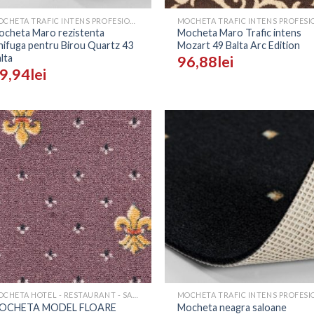
MOCHETA TRAFIC INTENS PROFESIONALA - PRETURI
ocheta Maro rezistenta
Mocheta Maro Trafic intens
nifuga pentru Birou Quartz 43
Mozart 49 Balta Arc Edition
lta
96,88
lei
9,94
lei
Adaugă
Ada
în
î
Wishlist
Wish
+
MOCHETA HOTEL - RESTAURANT - SALI EVENIMENTE
OCHETA MODEL FLOARE
Mocheta neagra saloane