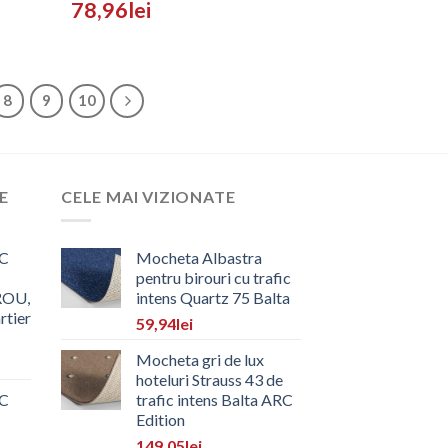
78,96
lei
8
9
10
E
CELE MAI VIZIONATE
C
Mocheta Albastra
pentru birouri cu trafic
ROU,
intens Quartz 75 Balta
rtier
59,94
lei
Mocheta gri de lux
hoteluri Strauss 43 de
C
trafic intens Balta ARC
Edition
149,05
lei