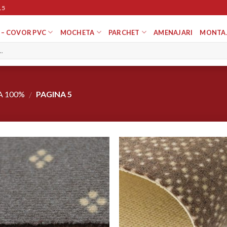
15
 – COVOR PVC
MOCHETA
PARCHET
AMENAJARI
MONTA
A 100%
PAGINA 5
/
Adaugă
Ada
în
î
Wishlist
Wish