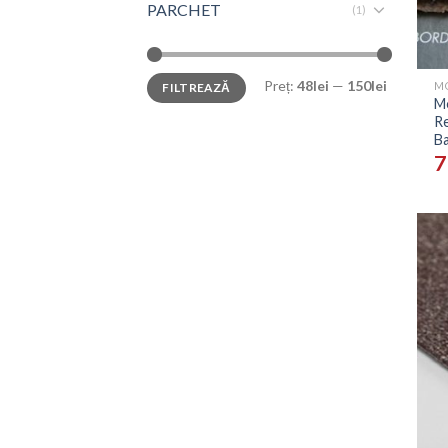
PARCHET
(1)
+
Preț:
48lei
—
150lei
FILTREAZĂ
M
R
Ba
7
+