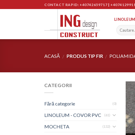
Skip
CONTACT RAPID: +40742659717
|
+407412991
to
content
LINOLEUM
ACASĂ
PRODUS TIP FIR
POLIAMID
/
/
CATEGORII
Fără categorie
(0)
LINOLEUM - COVOR PVC
(61)
MOCHETA
(132)