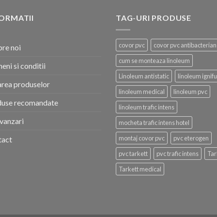
ORMATII
TAG-URI PRODUSE
covor pvc
covor pvc antibacterian
re noi
cum se monteaza linoleum
eni si conditii
Linoleum antistatic
linoleum ignif
area produselor
linoleum medical
linoleum pvc
duse recomandate
linoleum trafic intens
vanzari
mocheta trafic intens hotel
montaj covor pvc
pvc eterogen
tact
pvc tarkett
pvc trafic intens
Tar
Tarkett medical