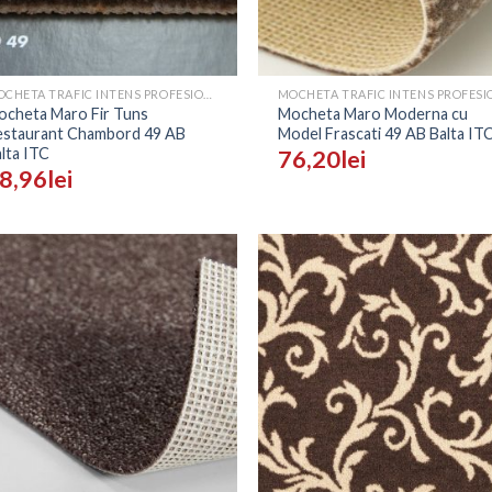
+
MOCHETA TRAFIC INTENS PROFESIONALA - PRETURI
ocheta Maro Fir Tuns
Mocheta Maro Moderna cu
estaurant Chambord 49 AB
Model Frascati 49 AB Balta IT
lta ITC
76,20
lei
8,96
lei
Adaugă
Ada
în
î
Wishlist
Wish
+