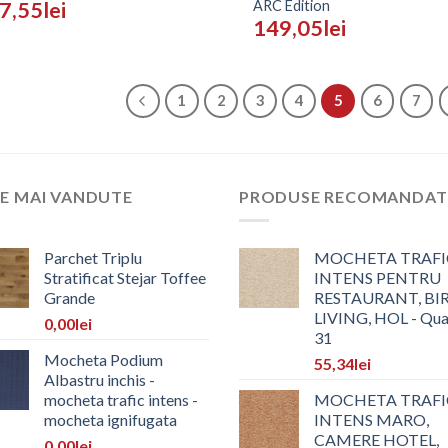
ARC Edition
7,55
lei
149,05
lei
1
2
3
4
5
6
7
E MAI VANDUTE
PRODUSE RECOMANDAT
Parchet Triplu
MOCHETA TRAFI
Stratificat Stejar Toffee
INTENS PENTRU
Grande
RESTAURANT, BI
LIVING, HOL - Qua
0,00
lei
31
Mocheta Podium
55,34
lei
Albastru inchis -
mocheta trafic intens -
MOCHETA TRAFI
mocheta ignifugata
INTENS MARO,
CAMERE HOTEL,
0,00
lei