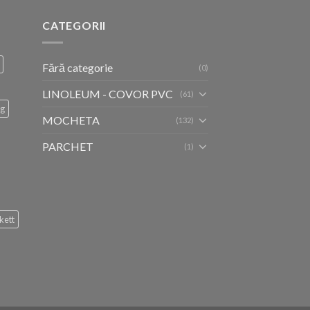
CATEGORII
Fără categorie
(0)
LINOLEUM - COVOR PVC
(61)
ug
MOCHETA
(132)
PARCHET
(1)
kett