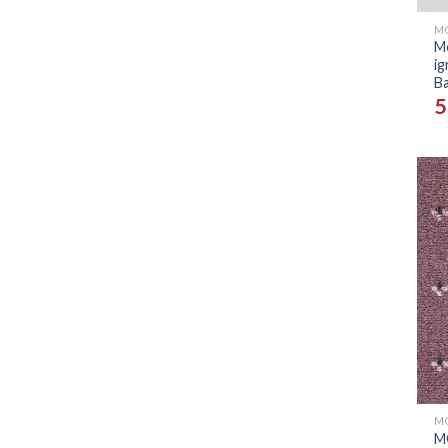
M
ig
Ba
5
+
M