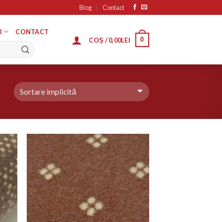
Blog
Contact
J
CONTACT
0
COȘ /
0,00
LEI
ugă
Adaugă
n
în
list
Wishlist