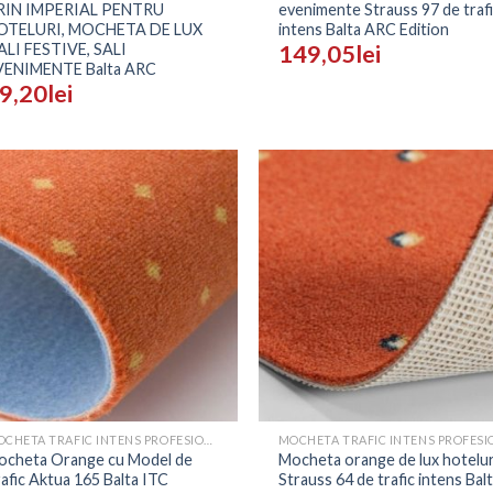
RIN IMPERIAL PENTRU
evenimente Strauss 97 de traf
OTELURI, MOCHETA DE LUX
intens Balta ARC Edition
ALI FESTIVE, SALI
149,05
lei
VENIMENTE Balta ARC
9,20
lei
Adaugă
Ada
în
î
Wishlist
Wish
+
MOCHETA TRAFIC INTENS PROFESIONALA - PRETURI
ocheta Orange cu Model de
Mocheta orange de lux hotelur
afic Aktua 165 Balta ITC
Strauss 64 de trafic intens Bal