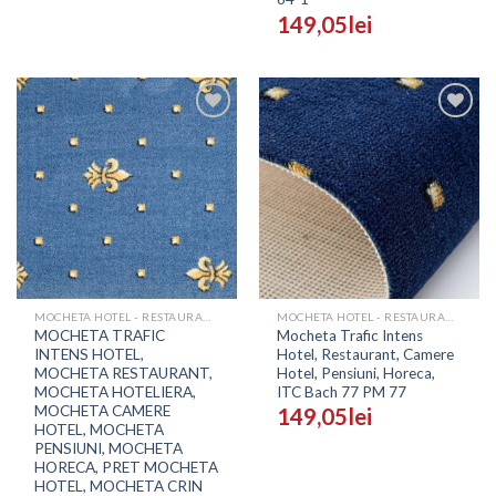
149,05
lei
Adaugă
Adaugă
în
în
Wishlist
Wishlist
MOCHETA HOTEL - RESTAURANT - SALI EVENIMENTE
MOCHETA HOTEL - RESTAURANT - SALI EVENIMENTE
MOCHETA TRAFIC
Mocheta Trafic Intens
INTENS HOTEL,
Hotel, Restaurant, Camere
MOCHETA RESTAURANT,
Hotel, Pensiuni, Horeca,
MOCHETA HOTELIERA,
ITC Bach 77 PM 77
MOCHETA CAMERE
149,05
lei
HOTEL, MOCHETA
PENSIUNI, MOCHETA
HORECA, PRET MOCHETA
HOTEL, MOCHETA CRIN