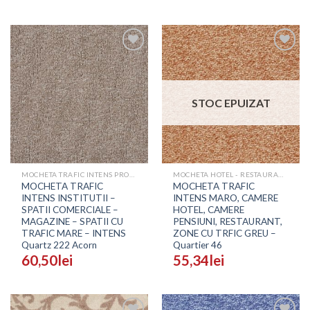
Adaugă
Adaugă
în
în
Wishlist
Wishlist
STOC EPUIZAT
MOCHETA TRAFIC INTENS PROFESIONALA - PRETURI
MOCHETA HOTEL - RESTAURANT - SALI EVENIMENTE
MOCHETA TRAFIC
MOCHETA TRAFIC
INTENS INSTITUTII –
INTENS MARO, CAMERE
SPATII COMERCIALE –
HOTEL, CAMERE
MAGAZINE – SPATII CU
PENSIUNI, RESTAURANT,
TRAFIC MARE – INTENS
ZONE CU TRFIC GREU –
Quartz 222 Acorn
Quartier 46
60,50
lei
55,34
lei