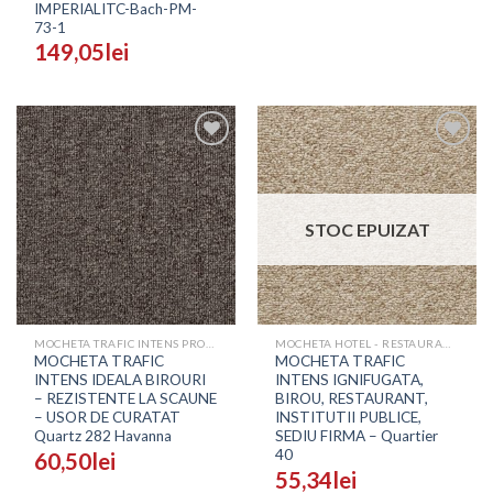
IMPERIALITC-Bach-PM-
73-1
149,05
lei
Adaugă
Adaugă
în
în
Wishlist
Wishlist
STOC EPUIZAT
MOCHETA TRAFIC INTENS PROFESIONALA - PRETURI
MOCHETA HOTEL - RESTAURANT - SALI EVENIMENTE
MOCHETA TRAFIC
MOCHETA TRAFIC
INTENS IDEALA BIROURI
INTENS IGNIFUGATA,
– REZISTENTE LA SCAUNE
BIROU, RESTAURANT,
– USOR DE CURATAT
INSTITUTII PUBLICE,
Quartz 282 Havanna
SEDIU FIRMA – Quartier
40
60,50
lei
55,34
lei