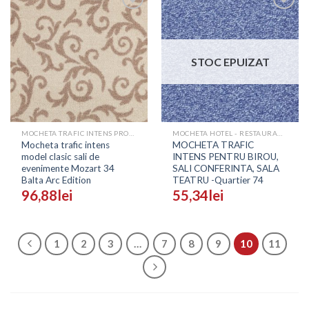
Adaugă
Adaugă
în
în
Wishlist
Wishlist
STOC EPUIZAT
MOCHETA TRAFIC INTENS PROFESIONALA - PRETURI
MOCHETA HOTEL - RESTAURANT - SALI EVENIMENTE
Mocheta trafic intens
MOCHETA TRAFIC
model clasic sali de
INTENS PENTRU BIROU,
evenimente Mozart 34
SALI CONFERINTA, SALA
Balta Arc Edition
TEATRU -Quartier 74
96,88
lei
55,34
lei
1
2
3
…
7
8
9
10
11