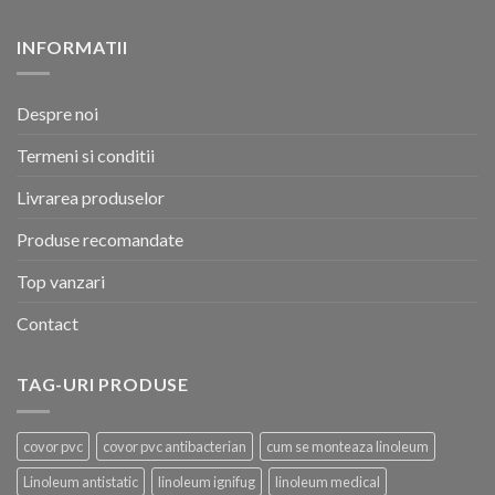
INFORMATII
Despre noi
Termeni si conditii
Livrarea produselor
Produse recomandate
Top vanzari
Contact
TAG-URI PRODUSE
covor pvc
covor pvc antibacterian
cum se monteaza linoleum
Linoleum antistatic
linoleum ignifug
linoleum medical