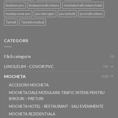
linoleum pvc
linoleum trafic intens
mocheta trafic intens hotel
montaj covor pvc
pvc eterogen
pvc tarkett
pvc trafic intens
Tarkett
Tarkett medical
CATEGORII
Fără categorie
(0)
LINOLEUM - COVOR PVC
(61)
MOCHETA
(132)
ACCESORII MOCHETA
MOCHETA DALE MODULARA TRAFIC INTENS PENTRU
BIROURI - PRETURI
MOCHETA HOTEL - RESTAURANT - SALI EVENIMENTE
MOCHETA REZIDENTIALA