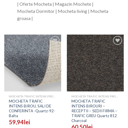
| Oferte Mocheta | Magazin Mochete |
Mocheta Dormitor | Mocheta living | Mocheta
groasa |
Adaugă
Adaugă
în
în
Wishlist
Wishlist
MOCHETA TRAFIC INTENS PROFESIONALA - PRETURI
MOCHETA TRAFIC INTENS PROFESIONALA - PRETURI
MOCHETA TRAFIC
MOCHETA TRAFIC
INTENS BIROU, SALI DE
INTENS BIROURI –
CONFERINTA -Quartz-92-
RECEPTII – SEDII FIRMA –
Balta
TRAFIC GREU Quartz 812
Charcoal
59,94
lei
60,50
lei