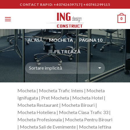
Skip
CONTACT RAPID: +40742659717
|
+40741299115
to
content
0
ACASĂ
MOCHETA
PAGINA 10
/
/
FILTREAZĂ
Mocheta | Mocheta Trafic Intens | Mocheta
Ignifugata | Pret Mocheta | Mocheta Hotel |
Mocheta Restaurant | Mocheta Birouri |
Mocheta Hoteliera | Mocheta Clasa Trafic 33 |
Mocheta Profesionala | Mocheta Pentru Birouri
| Mocheta Sali de Evenimente | Mocheta Ieftina