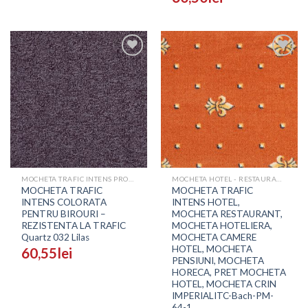
Adaugă
Adaugă
în
în
Wishlist
Wishlist
MOCHETA TRAFIC INTENS PROFESIONALA - PRETURI
MOCHETA HOTEL - RESTAURANT - SALI EVENIMENTE
MOCHETA TRAFIC
MOCHETA TRAFIC
INTENS COLORATA
INTENS HOTEL,
PENTRU BIROURI –
MOCHETA RESTAURANT,
REZISTENTA LA TRAFIC
MOCHETA HOTELIERA,
Quartz 032 Lilas
MOCHETA CAMERE
HOTEL, MOCHETA
60,55
lei
PENSIUNI, MOCHETA
HORECA, PRET MOCHETA
HOTEL, MOCHETA CRIN
IMPERIALITC-Bach-PM-
64-1