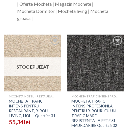
| Oferte Mocheta | Magazin Mochete |
Mocheta Dormitor | Mocheta living | Mocheta
groasa |
Adaugă
Adaugă
în
în
Wishlist
Wishlist
STOC EPUIZAT
MOCHETA HOTEL - RESTAURANT - SALI EVENIMENTE
MOCHETA TRAFIC INTENS PROFESIONALA - PRETURI
MOCHETA TRAFIC
MOCHETA TRAFIC
INTENS PENTRU
INTENS PROFESIONLA –
RESTAURANT, BIROU,
PENTRU BIROURI CU UN
LIVING, HOL – Quartier 31
TRAFIC MARE –
REZISTENTA LA PETE SI
55,34
lei
MAURDARIRE Quartz 802