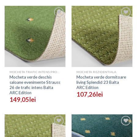
Adaugă
Adaugă
în
în
Wishlist
Wishlist
MOCHETA TRAFIC INTENS PROFESIONALA - PRETURI
MOCHETA REZIDENTIALA
Mocheta verde deschis
Mocheta verde dormitoare
saloane evenimente Strauss
living Splendid 23 Balta
26 de trafic intens Balta
ARC Edition
ARC Edition
107,26
lei
149,05
lei
Adaugă
Adaugă
în
în