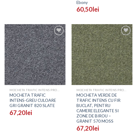
Ebony
60,50
lei
Adaugă
Adaugă
în
în
Wishlist
Wishlist
MOCHETA TRAFIC INTENS PROFESIONALA - PRETURI
MOCHETA TRAFIC INTENS PROFESIONALA - PRETURI
MOCHETA TRAFIC
MOCHETA VERDE DE
INTENS-GREU CULOARE
TRAFIC INTENS CU FIR
GRI GRANIT 820 SLATE
BUCLAT, PENTRU
CAMERE ELEGANTE SI
67,20
lei
ZONE DE BIROU –
GRANIT 570 MOSS
67,20
lei