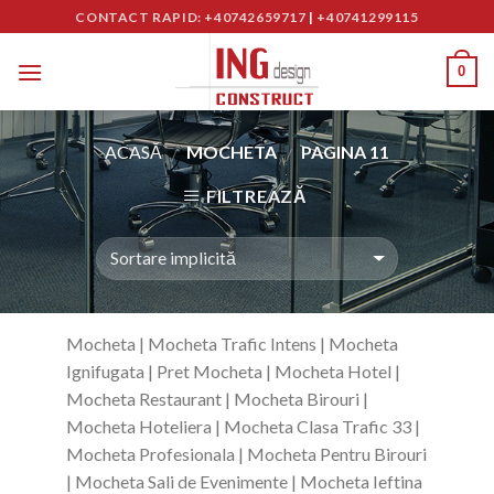
Skip
CONTACT RAPID: +40742659717
|
+40741299115
to
content
0
ACASĂ
MOCHETA
PAGINA 11
/
/
FILTREAZĂ
Mocheta | Mocheta Trafic Intens | Mocheta
Ignifugata | Pret Mocheta | Mocheta Hotel |
Mocheta Restaurant | Mocheta Birouri |
Mocheta Hoteliera | Mocheta Clasa Trafic 33 |
Mocheta Profesionala | Mocheta Pentru Birouri
| Mocheta Sali de Evenimente | Mocheta Ieftina