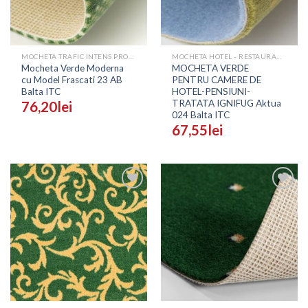
MOCHETA TRAFIC INTENS PROFESIONALA - PRETURI
MOCHETA HOTEL - RESTAURANT - SALI EVENIMENTE
Mocheta Verde Moderna
MOCHETA VERDE
cu Model Frascati 23 AB
PENTRU CAMERE DE
Balta ITC
HOTEL-PENSIUNI-
TRATATA IGNIFUG Aktua
76,20
lei
024 Balta ITC
67,55
lei
Adaugă
Adaugă
în
în
Wishlist
Wishlist