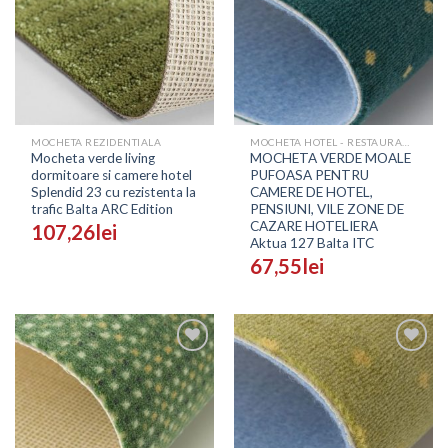
Wishlist
Wishlist
MOCHETA REZIDENTIALA
MOCHETA HOTEL - RESTAURANT - SALI EVENIMENTE
Mocheta verde living
MOCHETA VERDE MOALE
dormitoare si camere hotel
PUFOASA PENTRU
Splendid 23 cu rezistenta la
CAMERE DE HOTEL,
trafic Balta ARC Edition
PENSIUNI, VILE ZONE DE
CAZARE HOTELIERA
107,26
lei
Aktua 127 Balta ITC
67,55
lei
Adaugă
Adaugă
în
în
Wishlist
Wishlist