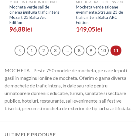
MOCHETA TRAFIC INTENS PROFESIONALA - PRETURI
MOCHETA TRAFIC INTENS PROFESIONALA - PRETURI
Mocheta verde sali de
Mocheta verde saloane
cinema ignifuga trafic intens
evenimente,Strauss 23 de
Mozart 23 Balta Arc
trafic intens Balta ARC
Edition
Edition
96,88
lei
149,05
lei
1
2
3
…
8
9
10
11
MOCHETA - Peste 750 modele de mocheta, pe care le poti
gasii in magzinul online de mocheta. Oferim o gama diversa
de mochete de trafic intens, in dale sau role pentru
urmatoarele domenii: educatie, turism, sanatate si sectoare
publice, hoteluri, restaurante, sali evenimente, sali festive,
biserici, precum si mocheta de exterior de tip iarba artificiala.
ULTIMELE PRODUSE