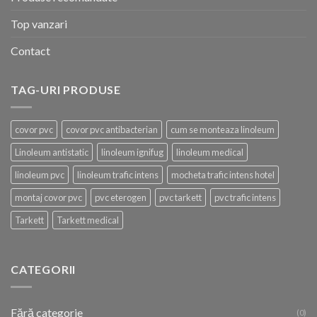
Top vanzari
Contact
TAG-URI PRODUSE
covor pvc
covor pvc antibacterian
cum se monteaza linoleum
Linoleum antistatic
linoleum ignifug
linoleum medical
linoleum pvc
linoleum trafic intens
mocheta trafic intens hotel
montaj covor pvc
pvc eterogen
pvc tarkett
pvc trafic intens
Tarkett
Tarkett medical
CATEGORII
Fără categorie
(0)