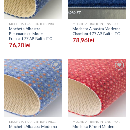
MOCHETA TRAFIC INTENS PROFESIONALA - PRETURI
MOCHETA TRAFIC INTENS PROFESIONALA - PRETURI
Mocheta Albastra
Mocheta Albastra Moderna
Bleumarin cu Model
Chambord 77 AB Balta ITC
Frascati 77 AB Balta ITC
78,96
lei
76,20
lei
Adaugă
Adaugă
în
în
Wishlist
Wishlist
MOCHETA TRAFIC INTENS PROFESIONALA - PRETURI
MOCHETA TRAFIC INTENS PROFESIONALA - PRETURI
Mocheta Albastra Moderna
Mocheta Birouri Moderna