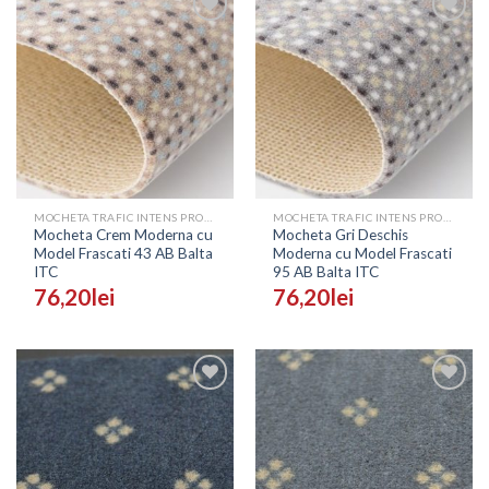
Adaugă
Adaugă
în
în
Wishlist
Wishlist
MOCHETA TRAFIC INTENS PROFESIONALA - PRETURI
MOCHETA TRAFIC INTENS PROFESIONALA - PRETURI
Mocheta Crem Moderna cu
Mocheta Gri Deschis
Model Frascati 43 AB Balta
Moderna cu Model Frascati
ITC
95 AB Balta ITC
76,20
lei
76,20
lei
Adaugă
Adaugă
în
în
Wishlist
Wishlist