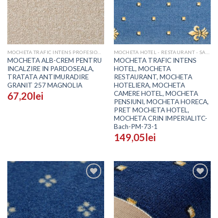
MOCHETA TRAFIC INTENS PROFESIONALA - PRETURI
MOCHETA HOTEL - RESTAURANT - SALI EVENIMENTE
MOCHETA ALB-CREM PENTRU
MOCHETA TRAFIC INTENS
INCALZIRE IN PARDOSEALA,
HOTEL, MOCHETA
TRATATA ANTIMURADIRE
RESTAURANT, MOCHETA
GRANIT 257 MAGNOLIA
HOTELIERA, MOCHETA
CAMERE HOTEL, MOCHETA
67,20
lei
PENSIUNI, MOCHETA HORECA,
PRET MOCHETA HOTEL,
MOCHETA CRIN IMPERIALITC-
Bach-PM-73-1
149,05
lei
Adaugă
Adaugă
în
în
Wishlist
Wishlist