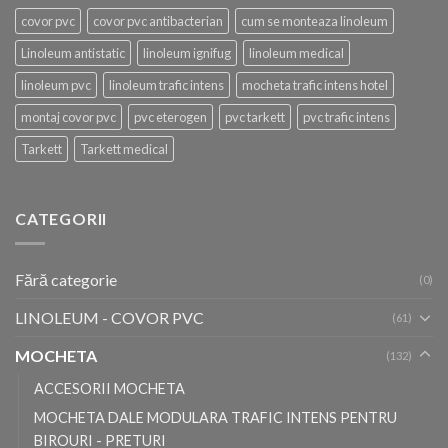
covor pvc
covor pvc antibacterian
cum se monteaza linoleum
Linoleum antistatic
linoleum ignifug
linoleum medical
linoleum pvc
linoleum trafic intens
mocheta trafic intens hotel
montaj covor pvc
pvc eterogen
pvc tarkett
pvc trafic intens
Tarkett
Tarkett medical
CATEGORII
Fără categorie
(0)
LINOLEUM - COVOR PVC
(61)
MOCHETA
(132)
ACCESORII MOCHETA
MOCHETA DALE MODULARA TRAFIC INTENS PENTRU
BIROURI - PRETURI