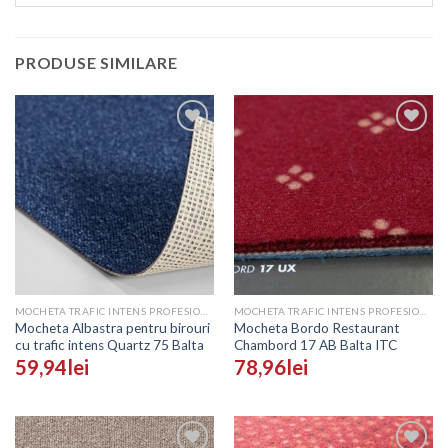
PRODUSE SIMILARE
Adaugă
Adaugă
în
în
Wishlist
Wishlist
MOCHETA TRAFIC INTENS PROFESIONALA - PRETURI
MOCHETA TRAFIC INTENS PROFESIONALA - PRETURI
Mocheta Albastra pentru birouri
Mocheta Bordo Restaurant
cu trafic intens Quartz 75 Balta
Chambord 17 AB Balta ITC
59,94
lei
78,96
lei