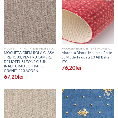
Adaugă
Adaugă
în
în
Wishlist
Wishlist
MOCHETA TRAFIC INTENS PROFESIONALA - PRETURI
MOCHETA TRAFIC INTENS PROFESIONALA - PRETURI
MOCHETA CREM ROLA CLASA
Mocheta Birouri Moderna Rosie
TREFIC 33, PENTRU CAMERE
cu Model Frascati 10 AB Balta
DE HOTEL SI ZONE CU UN
ITC
INALT GRAD DE TRAFIC
76,20
lei
GRANIT 220 ACORN
67,20
lei
Adaugă
Adaugă
în
în
Wishlist
Wishlist