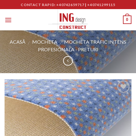
Skip
CONTACT RAPID: +40742659717
|
+40741299115
to
content
0
ACASĂ
MOCHETA
MOCHETA TRAFIC INTENS
/
/
PROFESIONALA - PRETURI
Adaugă
în
Wishlist