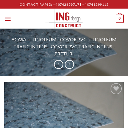
Skip
CONTACT RAPID: +40742659717
|
+40741299115
to
content
0
ACASĂ
LINOLEUM - COVOR PVC
LINOLEUM
/
/
TRAFIC INTENS - COVOR PVC TRAFIC INTENS -
PRETURI
Adaugă
în
Wishlist