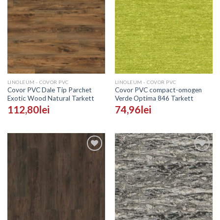
Adaugă
Adaugă
în
în
Wishlist
Wishlist
LINOLEUM - COVOR PVC
LINOLEUM - COVOR PVC
Covor PVC Dale Tip Parchet
Covor PVC compact-omogen
Exotic Wood Natural Tarkett
Verde Optima 846 Tarkett
112,80
lei
74,96
lei
Adaugă
Adaugă
în
în
Wishlist
Wishlist