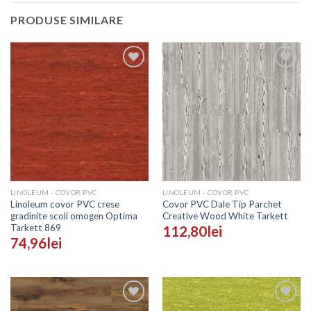
PRODUSE SIMILARE
Adaugă
Adaugă
în
în
Wishlist
Wishlist
LINOLEUM - COVOR PVC
LINOLEUM - COVOR PVC
Linoleum covor PVC crese
Covor PVC Dale Tip Parchet
gradinite scoli omogen Optima
Creative Wood White Tarkett
Tarkett 869
112,80
lei
74,96
lei