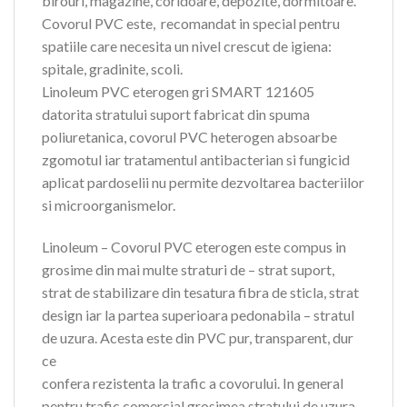
birouri, magazine, coridoare, depozite, dormitoare.
Covorul PVC este, recomandat in special pentru
spatiile care necesita un nivel crescut de igiena:
spitale, gradinite, scoli.
Linoleum PVC eterogen gri SMART 121605
datorita stratului suport fabricat din spuma
poliuretanica, covorul PVC heterogen absoarbe
zgomotul iar tratamentul antibacterian si fungicid
aplicat pardoselii nu permite dezvoltarea bacteriilor
si microorganismelor.
Linoleum – Covorul PVC eterogen este compus in
grosime din mai multe straturi de – strat suport,
strat de stabilizare din tesatura fibra de sticla, strat
design iar la partea superioara pedonabila – stratul
de uzura. Acesta este din PVC pur, transparent, dur
ce
confera rezistenta la trafic a covorului. In general
pentru trafic comercial grosimea stratului de uzura