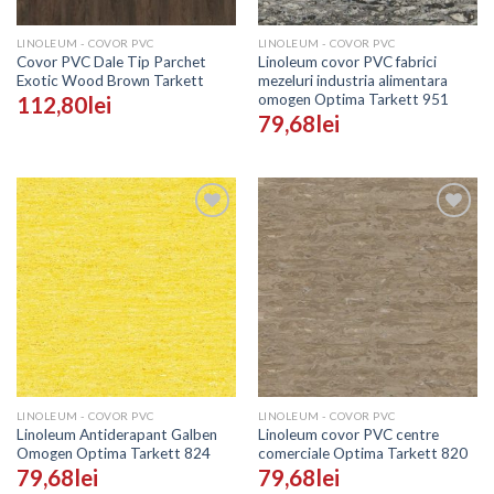
LINOLEUM - COVOR PVC
LINOLEUM - COVOR PVC
Covor PVC Dale Tip Parchet
Linoleum covor PVC fabrici
Exotic Wood Brown Tarkett
mezeluri industria alimentara
omogen Optima Tarkett 951
112,80
lei
79,68
lei
Adaugă
Adaugă
în
în
Wishlist
Wishlist
LINOLEUM - COVOR PVC
LINOLEUM - COVOR PVC
Linoleum Antiderapant Galben
Linoleum covor PVC centre
Omogen Optima Tarkett 824
comerciale Optima Tarkett 820
79,68
lei
79,68
lei