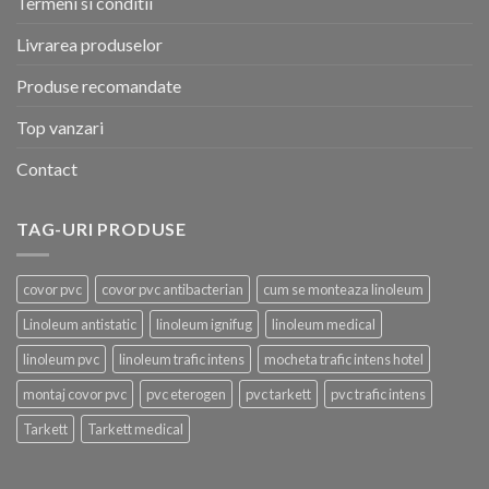
Termeni si conditii
Livrarea produselor
Produse recomandate
Top vanzari
Contact
TAG-URI PRODUSE
covor pvc
covor pvc antibacterian
cum se monteaza linoleum
Linoleum antistatic
linoleum ignifug
linoleum medical
linoleum pvc
linoleum trafic intens
mocheta trafic intens hotel
montaj covor pvc
pvc eterogen
pvc tarkett
pvc trafic intens
Tarkett
Tarkett medical