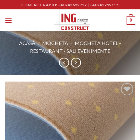
Skip
CONTACT RAPID: +40742659717
|
+40741299115
to
content
0
ACASĂ
MOCHETA
MOCHETA HOTEL -
/
/
RESTAURANT - SALI EVENIMENTE
Adaugă
în
Wishlist