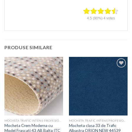
4.5
(90%)
4
votes
PRODUSE SIMILARE
Adaugă
Adaugă
în
în
Wishlist
Wishlist
MOCHETA TRAFIC INTENS PROFESIONALA - PRETURI
MOCHETA TRAFIC INTENS PROFESIONALA - PRETURI
Mocheta Crem Moderna cu
Mocheta clasa 33 de Trafic
Model Frascati 43 AB Balta ITC
Albastra ORION NEW 44539