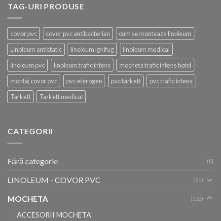
TAG-URI PRODUSE
covor pvc
covor pvc antibacterian
cum se monteaza linoleum
Linoleum antistatic
linoleum ignifug
linoleum medical
linoleum pvc
linoleum trafic intens
mocheta trafic intens hotel
montaj covor pvc
pvc eterogen
pvc tarkett
pvc trafic intens
Tarkett
Tarkett medical
CATEGORII
Fără categorie
(0)
LINOLEUM - COVOR PVC
(61)
MOCHETA
(132)
ACCESORII MOCHETA