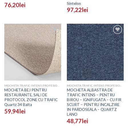
Sintelon
76,20
lei
97,22
lei
Adaugă
Adaugă
în
în
Wishlist
Wishlist
MOCHETA TRAFIC INTENS PROFESIONALA - PRETURI
MOCHETA TRAFIC INTENS PROFESIONALA - PRETURI
MOCHETA BEJ PENTRU
MOCHETA ALBASTRA DE
RESTAURANTE, SALI DE
TRAFIC INTENS – PENTRU
PROTOCOL ZONE CU TRAFIC
BIROU – IGNIFUGATA – CU FIR
Quartz 34 Balta
SCURT – PENTRU INCALZIRE
IN PARDOSEALA – QUARTZ
59,94
lei
LANO
48,77
lei