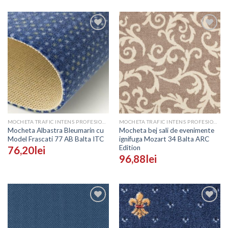
Adaugă
Adaugă
în
în
Wishlist
Wishlist
MOCHETA TRAFIC INTENS PROFESIONALA - PRETURI
MOCHETA TRAFIC INTENS PROFESIONALA - PRETURI
Mocheta Albastra Bleumarin cu
Mocheta bej sali de evenimente
Model Frascati 77 AB Balta ITC
ignifuga Mozart 34 Balta ARC
Edition
76,20
lei
96,88
lei
Adaugă
Adaugă
în
în
Wishlist
Wishlist