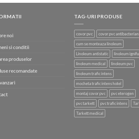
ORMATII
TAG-URI PRODUSE
covor pvc
covor pvc antibacterian
re noi
cum se monteaza linoleum
eni si conditii
Linoleum antistatic
linoleum ignif
area produselor
linoleum medical
linoleum pvc
duse recomandate
linoleum trafic intens
vanzari
mocheta trafic intens hotel
montaj covor pvc
pvc eterogen
tact
pvc tarkett
pvc trafic intens
Tar
Tarkett medical