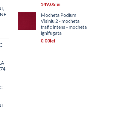
149,05
lei
I,
ONE
Mocheta Podium
Visiniu 2 - mocheta
trafic intens - mocheta
ignifugata
0,00
lei
C
LA
 74
C
NI