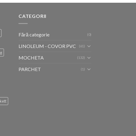
CATEGORII
Fără categorie
(0)
LINOLEUM - COVOR PVC
(61)
ug
MOCHETA
(132)
PARCHET
(1)
kett