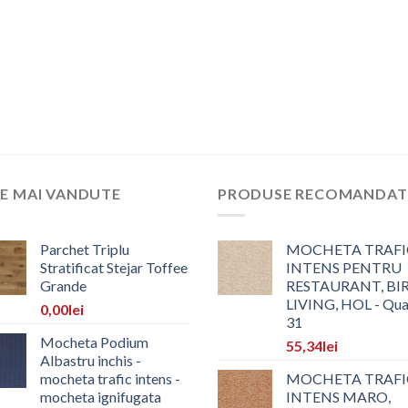
E MAI VANDUTE
PRODUSE RECOMANDAT
Parchet Triplu
MOCHETA TRAFI
Stratificat Stejar Toffee
INTENS PENTRU
Grande
RESTAURANT, BI
LIVING, HOL - Qua
0,00
lei
31
Mocheta Podium
55,34
lei
Albastru inchis -
mocheta trafic intens -
MOCHETA TRAFI
mocheta ignifugata
INTENS MARO,