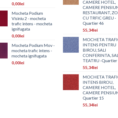
CAMERE HOTEL,
0,00
lei
CAMERE PENSIUN
RESTAURANT, Z
Mocheta Podium
CU TRFIC GREU -
Visiniu 2 - mocheta
Quartier 46
trafic intens - mocheta
ignifugata
55,34
lei
0,00
lei
MOCHETA TRAFI
INTENS PENTRU
Mocheta Podium Mov -
BIROU, SALI
mocheta trafic intens -
CONFERINTA, SA
mocheta ignifugata
TEATRU -Quartier
0,00
lei
55,34
lei
MOCHETA TRAFI
INTENS BIROU,
CAMERE HOTEL,
CAMERE PENSIU
Quartier 15
55,34
lei