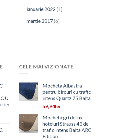
ianuarie 2022
(1)
martie 2017
(6)
E
CELE MAI VIZIONATE
C
Mocheta Albastra
pentru birouri cu trafic
ROU,
intens Quartz 75 Balta
rtier
59,94
lei
Mocheta gri de lux
hoteluri Strauss 43 de
C
trafic intens Balta ARC
Edition