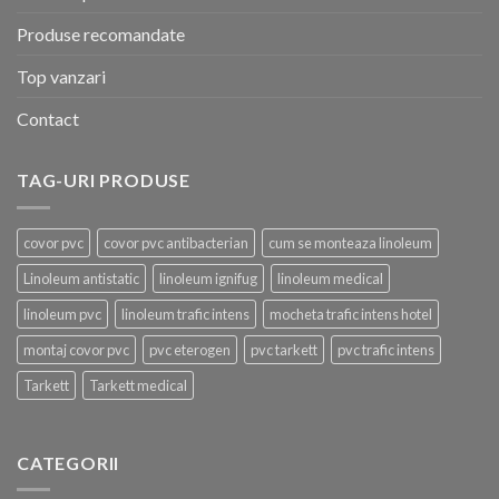
Produse recomandate
Top vanzari
Contact
TAG-URI PRODUSE
covor pvc
covor pvc antibacterian
cum se monteaza linoleum
Linoleum antistatic
linoleum ignifug
linoleum medical
linoleum pvc
linoleum trafic intens
mocheta trafic intens hotel
montaj covor pvc
pvc eterogen
pvc tarkett
pvc trafic intens
Tarkett
Tarkett medical
CATEGORII