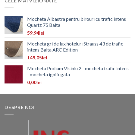
CELE MAI VIZIONATE
Mocheta Albastra pentru birouri cu trafic intens
Quartz 75 Balta
59,94
lei
Mocheta gri de lux hoteluri Strauss 43 de trafic
intens Balta ARC Edition
149,05
lei
Mocheta Podium Visiniu 2 - mocheta trafic intens
- mocheta ignifugata
0,00
lei
DESPRE NOI