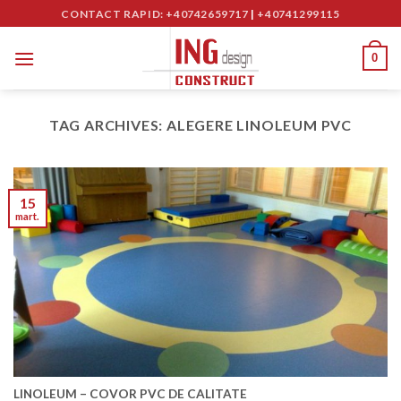
Skip
CONTACT RAPID: +40742659717
|
+40741299115
to
content
0
TAG ARCHIVES:
ALEGERE LINOLEUM PVC
15
mart.
LINOLEUM – COVOR PVC DE CALITATE