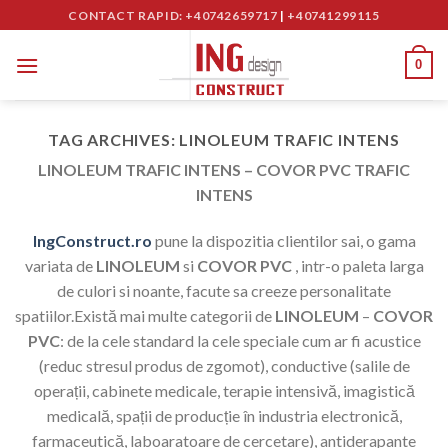
Skip
CONTACT RAPID: +40742659717
|
+40741299115
to
content
0
TAG ARCHIVES:
LINOLEUM TRAFIC INTENS
LINOLEUM TRAFIC INTENS – COVOR PVC TRAFIC
INTENS
IngConstruct.ro
pune la dispozitia clientilor sai, o gama
variata de
LINOLEUM
si
COVOR PVC
, intr-o paleta larga
de culori si noante, facute sa creeze personalitate
spatiilor.Există mai multe categorii de
LINOLEUM
–
COVOR
PVC
: de la cele standard la cele speciale cum ar fi acustice
(reduc stresul produs de zgomot), conductive (salile de
operații, cabinete medicale, terapie intensivă, imagistică
medicală, spații de producție în industria electronică,
farmaceutică, laboaratoare de cercetare), antiderapante