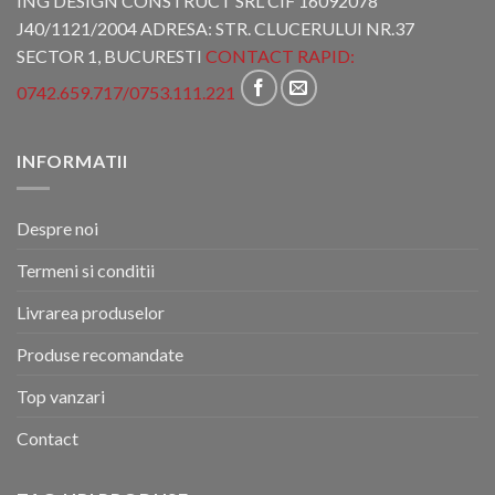
ING DESIGN CONSTRUCT SRL CIF 16092078
J40/1121/2004 ADRESA: STR. CLUCERULUI NR.37
SECTOR 1, BUCURESTI
CONTACT RAPID:
0742.659.717
/
0753.111.221
INFORMATII
Despre noi
Termeni si conditii
Livrarea produselor
Produse recomandate
Top vanzari
Contact