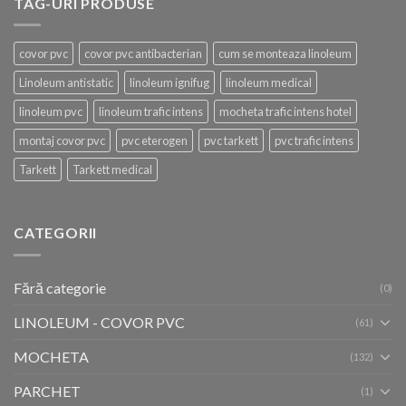
TAG-URI PRODUSE
covor pvc
covor pvc antibacterian
cum se monteaza linoleum
Linoleum antistatic
linoleum ignifug
linoleum medical
linoleum pvc
linoleum trafic intens
mocheta trafic intens hotel
montaj covor pvc
pvc eterogen
pvc tarkett
pvc trafic intens
Tarkett
Tarkett medical
CATEGORII
Fără categorie
(0)
LINOLEUM - COVOR PVC
(61)
MOCHETA
(132)
PARCHET
(1)