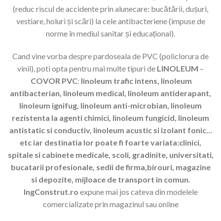
(reduc riscul de accidente prin alunecare: bucătării, dușuri,
vestiare, holuri și scări) la cele antibacteriene (impuse de
norme în mediul sanitar și educațional).
Cand vine vorba despre pardoseala de PVC (policlorura de
vinil), poti opta pentru mai multe tipuri de
LINOLEUM
–
COVOR PVC
:
linoleum trafic intens, linoleum
antibacterian, linoleum medical, linoleum antiderapant,
linoleum ignifug, linoleum anti-microbian, linoleum
rezistenta la agenti chimici, linoleum fungicid, linoleum
antistatic si conductiv, linoleum acustic si izolant fonic…
etc iar destinatia lor poate fi foarte variata:clinici,
spitale si cabinete medicale, scoli, gradinite, universitati,
bucatarii profesionale, sedii de firma,birouri, magazine
si depozite, mijloace de transport in comun.
IngConstrut.ro
expune mai jos cateva din modelele
comercializate prin magazinul sau online